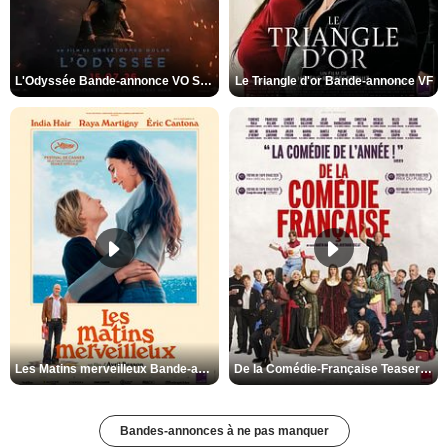
L'Odyssée Bande-annonce VO STFR
Le Triangle d'or Bande-annonce VF
Les Matins merveilleux Bande-annonce VF
De la Comédie-Française Teaser VF
Bandes-annonces à ne pas manquer