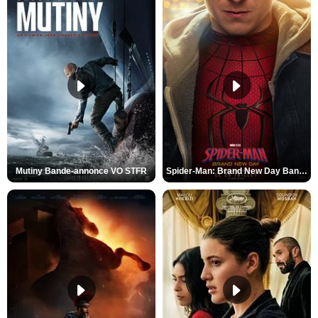
Mutiny Bande-annonce VO STFR
Spider-Man: Brand New Day Bande-annonce VO STFR