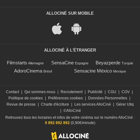
ALLOCINÉ SUR MOBILE
ALLOCINÉ À L'ÉTRANGER
Filmstarts
SensaCine
Beyazperde
Allemagne
Espagne
Turquie
AdoroCinema
Sensacine México
Brésil
Mexique
Contact
|
Qui sommes-nous
|
Recrutement
|
Publicité
|
CGU
|
CGV
|
Politique de cookies
|
Préférences cookies
|
Données Personnelles
|
Revue de presse
|
Charte d'écriture
|
Les services AlloCiné
|
Gérer Utiq
|
©AlloCiné
Retrouvez tous les horaires et infos de votre cinéma sur le numéro AlloCiné :
0 892 892 892
(0,90€/minute)