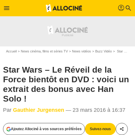
profil
menu
search
Accueil
News cinéma, films et séries TV
News vidéos
Buzz Vidéo
Star Wars – Le Réveil de la Force bientôt en DVD : voici un extrait des bonus avec Han Solo !
Star Wars – Le Réveil de la
Force bientôt en DVD : voici un
extrait des bonus avec Han
Solo !
Par
Gauthier Jurgensen
— 23 mars 2016 à 16:37
Ajoutez Allociné à vos sources préférées
Suivez-nous
Partag