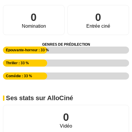
0
0
Nomination
Entrée ciné
GENRES DE PRÉDILECTION
Epouvante-horreur : 33 %
Thriller : 33 %
Comédie : 33 %
Ses stats sur AlloCiné
0
Vidéo