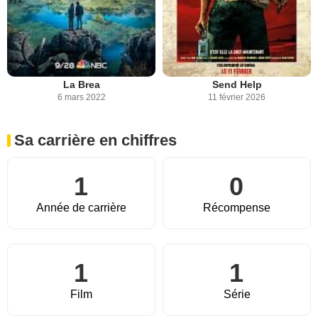
La Brea
Send Help
6 mars 2022
11 février 2026
Sa carrière en chiffres
1
0
Année de carrière
Récompense
1
1
Film
Série