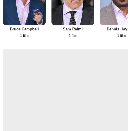
Bruce Campbell
Sam Raimi
Dennis Haysb
1 film
1 film
1 film