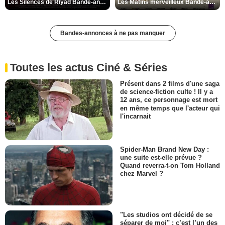
Les Silences de Riyad Bande-annonce VO STFR
Les Matins merveilleux Bande-annonce VF
Bandes-annonces à ne pas manquer
Toutes les actus Ciné & Séries
Présent dans 2 films d'une saga
de science-fiction culte ! Il y a
12 ans, ce personnage est mort
en même temps que l'acteur qui
l'incarnait
Spider-Man Brand New Day :
une suite est-elle prévue ?
Quand reverra-t-on Tom Holland
chez Marvel ?
"Les studios ont décidé de se
séparer de moi" : c’est l’un des