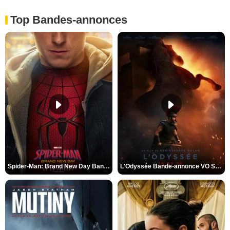
Top Bandes-annonces
Spider-Man: Brand New Day Bande-annonce VO STFR
L'Odyssée Bande-annonce VO STFR