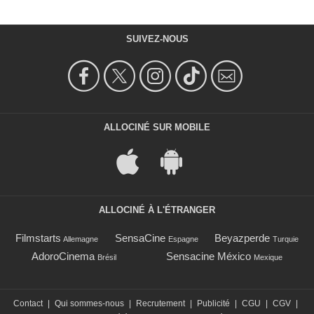
SUIVEZ-NOUS
ALLOCINÉ SUR MOBILE
ALLOCINÉ À L'ÉTRANGER
Filmstarts
SensaCine
Beyazperde
Allemagne
Espagne
Turquie
AdoroCinema
Sensacine México
Brésil
Mexique
Contact
|
Qui sommes-nous
|
Recrutement
|
Publicité
|
CGU
|
CGV
|