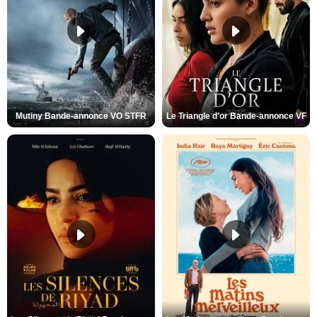
Mutiny Bande-annonce VO STFR
Le Triangle d'or Bande-annonce VF