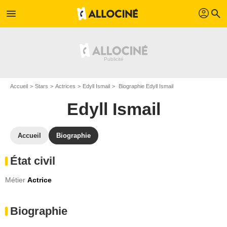
profil
menu
search
Accueil
Stars
Actrices
Edyll Ismail
Biographie Edyll Ismail
Edyll Ismail
Accueil
Biographie
État civil
Métier
Actrice
Biographie