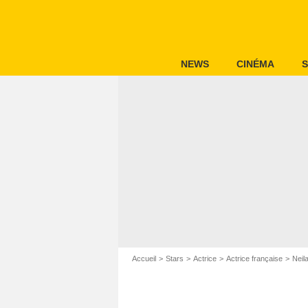
NEWS
CINÉMA
S
Accueil
Stars
Actrice
Actrice française
Neil