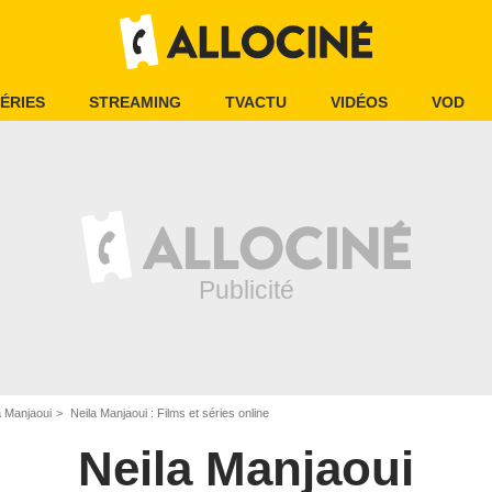
ÉRIES
STREAMING
TVACTU
VIDÉOS
VOD
a Manjaoui
Neila Manjaoui : Films et séries online
Neila Manjaoui