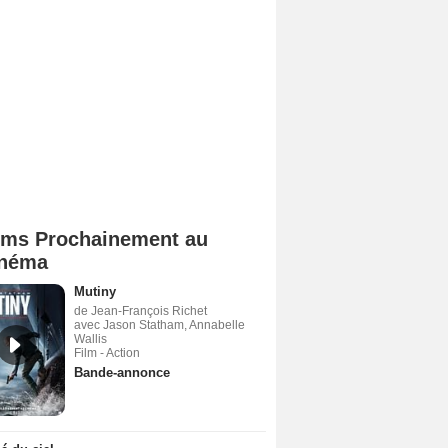
lms Prochainement au
néma
Mutiny
de Jean-François Richet
avec Jason Statham, Annabelle
Wallis
Film - Action
Bande-annonce