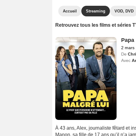
Accueil
Streaming
VOD, DVD
Retrouvez tous les films et séries
Papa 
2 mars
De
Chri
Avec
A
À 43 ans, Alex, journaliste fêtard et i
Manon, sa fille de 17 ans qu’il n’a ja