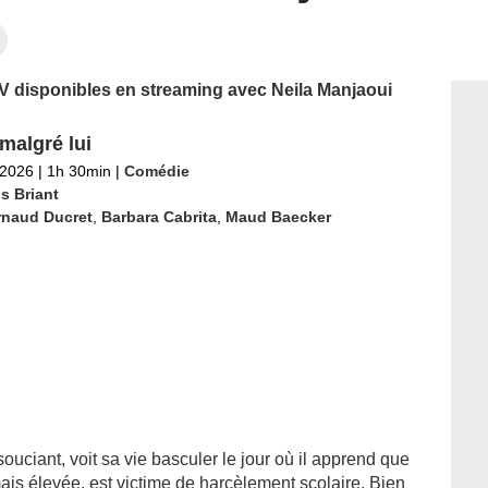
 TV disponibles en streaming avec Neila Manjaoui
malgré lui
 2026
|
1h 30min
|
Comédie
s Briant
rnaud Ducret
,
Barbara Cabrita
,
Maud Baecker
nsouciant, voit sa vie basculer le jour où il apprend que
mais élevée, est victime de harcèlement scolaire. Bien