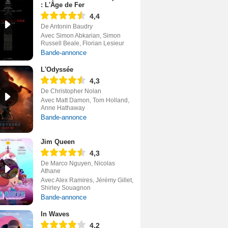
: L'Âge de Fer
4,4
De Antonin Baudry
Avec Simon Abkarian, Simon
Russell Beale, Florian Lesieur
Bande-annonce
L'Odyssée
4,3
De Christopher Nolan
Avec Matt Damon, Tom Holland,
Anne Hathaway
Bande-annonce
Jim Queen
4,3
De Marco Nguyen, Nicolas
Athane
Avec Alex Ramires, Jérémy Gillet,
Shirley Souagnon
Bande-annonce
In Waves
4,2