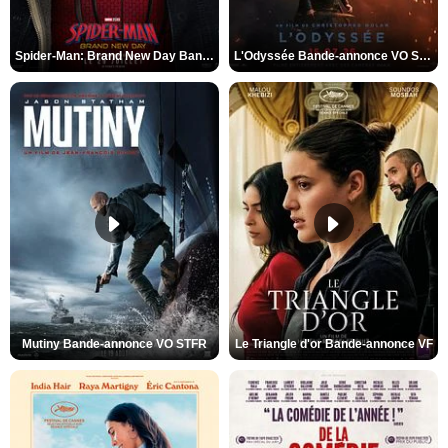
Spider-Man: Brand New Day Bande-annonce VO STFR
L'Odyssée Bande-annonce VO STFR
Mutiny Bande-annonce VO STFR
Le Triangle d'or Bande-annonce VF