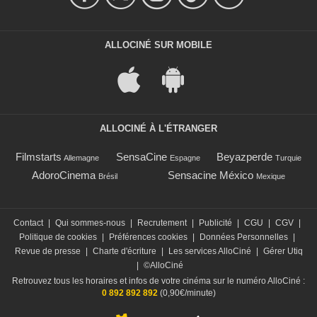
ALLOCINÉ SUR MOBILE
ALLOCINÉ À L'ÉTRANGER
Filmstarts
SensaCine
Beyazperde
Allemagne
Espagne
Turquie
AdoroCinema
Sensacine México
Brésil
Mexique
Contact
|
Qui sommes-nous
|
Recrutement
|
Publicité
|
CGU
|
CGV
|
Politique de cookies
|
Préférences cookies
|
Données Personnelles
|
Revue de presse
|
Charte d'écriture
|
Les services AlloCiné
|
Gérer Utiq
|
©AlloCiné
Retrouvez tous les horaires et infos de votre cinéma sur le numéro AlloCiné :
0 892 892 892
(0,90€/minute)