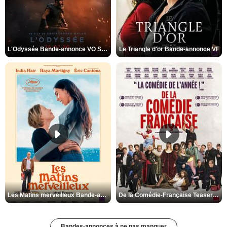
L'Odyssée Bande-annonce VO STFR
Le Triangle d'or Bande-annonce VF
Les Matins merveilleux Bande-annonce VF
De la Comédie-Française Teaser VF
Bandes-annonces à ne pas manquer