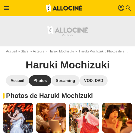
profil
menu
search
Accueil
Stars
Acteurs
Haruki Mochizuki
Haruki Mochizuki : Photos de ses films et séries
Haruki Mochizuki
Accueil
Photos
Streaming
VOD, DVD
Photos de Haruki Mochizuki