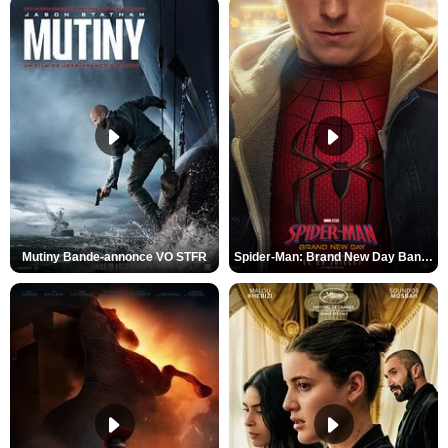
Mutiny Bande-annonce VO STFR
Spider-Man: Brand New Day Bande-annonce VO STFR