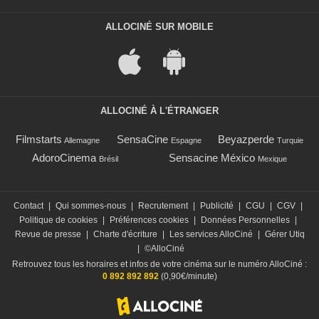
ALLOCINÉ SUR MOBILE
ALLOCINÉ À L'ÉTRANGER
Filmstarts
SensaCine
Beyazperde
Allemagne
Espagne
Turquie
AdoroCinema
Sensacine México
Brésil
Mexique
Contact
|
Qui sommes-nous
|
Recrutement
|
Publicité
|
CGU
|
CGV
|
Politique de cookies
|
Préférences cookies
|
Données Personnelles
|
Revue de presse
|
Charte d'écriture
|
Les services AlloCiné
|
Gérer Utiq
|
©AlloCiné
Retrouvez tous les horaires et infos de votre cinéma sur le numéro AlloCiné :
0 892 892 892
(0,90€/minute)