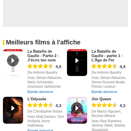
Meilleurs films à l'affiche
La Bataille de
La Bataille de
Gaulle - Partie 2 :
Gaulle - partie 1 :
J’écris ton nom
L'Âge de Fer
4,5
4,4
De Antonin Baudry
De Antonin Baudry
Avec Simon Abkarian,
Avec Simon Abkarian,
Niels Schneider,
Simon Russell Beale,
Anamaria Vartolomei
Florian Lesieur
Bande-annonce
Bande-annonce
L'Odyssée
Jim Queen
4,3
4,3
De Christopher Nolan
De Marco Nguyen,
Nicolas Athane
Avec Matt Damon, Tom
Holland, Anne
Avec Alex Ramires,
Hathaway
Jérémy Gillet, Shirley
Souagnon
Bande-annonce