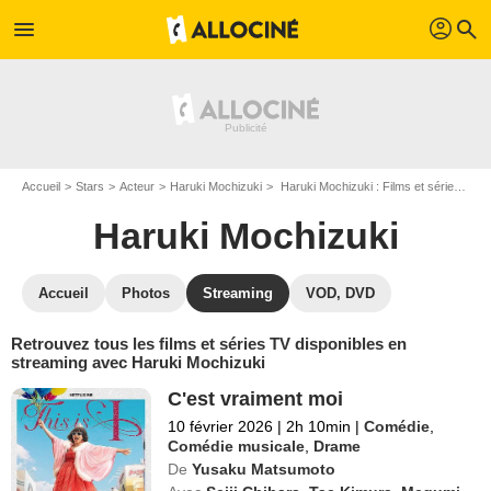
profil
menu
search
Accueil
Stars
Acteur
Haruki Mochizuki
Haruki Mochizuki : Films et séries online
Haruki Mochizuki
Accueil
Photos
Streaming
VOD, DVD
Retrouvez tous les films et séries TV disponibles en
streaming avec Haruki Mochizuki
C'est vraiment moi
10 février 2026
|
2h 10min
|
Comédie
,
Comédie musicale
,
Drame
De
Yusaku Matsumoto