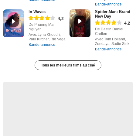
Bande-annonce
In Waves
Spider-Man: Brand
New Day
4,2
4,2
De Phuong Mai
Nguyen
De Destin Daniel
Cretton
Avec Lyna Khoudri,
Paul Kircher, Rio Vega
Avec Tom Holland,
Zendaya, Sadie Sink
Bande-annonce
Bande-annonce
Tous les meilleurs films au ciné