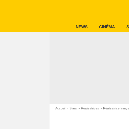
NEWS
CINÉMA
S
Accueil
Stars
Réalisatrices
Réalisatrice franç