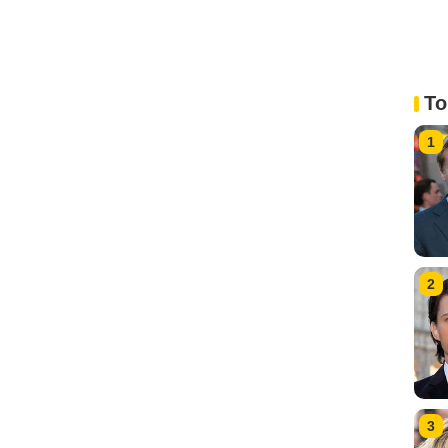
To
1
2
3