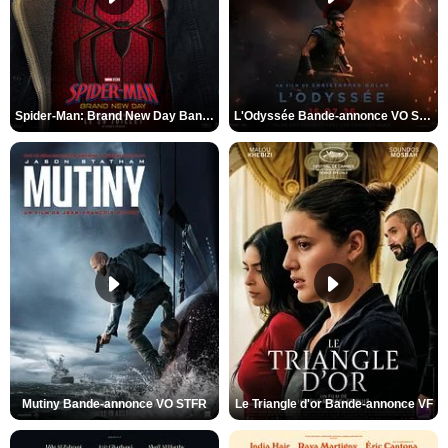
Spider-Man: Brand New Day Bande-annonce VO STFR
L'Odyssée Bande-annonce VO STFR
Mutiny Bande-annonce VO STFR
Le Triangle d'or Bande-annonce VF