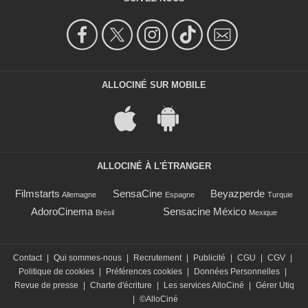
ALLOCINÉ SUR MOBILE
ALLOCINÉ À L'ÉTRANGER
Filmstarts
SensaCine
Beyazperde
Allemagne
Espagne
Turquie
AdoroCinema
Sensacine México
Brésil
Mexique
Contact
|
Qui sommes-nous
|
Recrutement
|
Publicité
|
CGU
|
CGV
|
Politique de cookies
|
Préférences cookies
|
Données Personnelles
|
Revue de presse
|
Charte d'écriture
|
Les services AlloCiné
|
Gérer Utiq
|
©AlloCiné