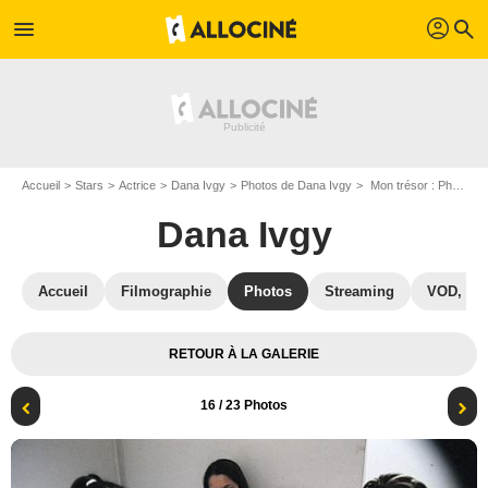
profil
menu
search
Accueil
Stars
Actrice
Dana Ivgy
Photos de Dana Ivgy
Mon trésor : Photo Keren Yedaya, Dana Ivgy
Dana Ivgy
Accueil
Filmographie
Photos
Streaming
VOD, DV
RETOUR À LA GALERIE
16
/ 23 Photos