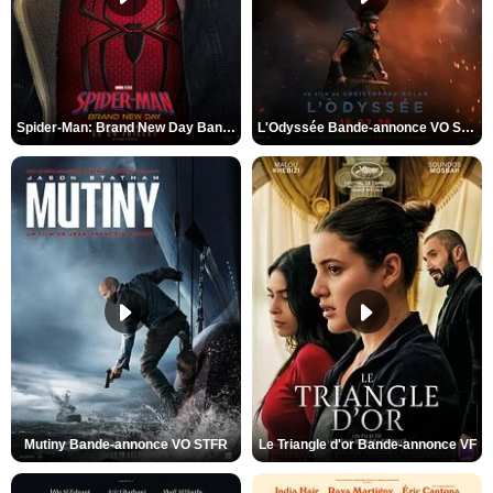
Spider-Man: Brand New Day Bande-annonce VO STFR
L'Odyssée Bande-annonce VO STFR
Mutiny Bande-annonce VO STFR
Le Triangle d'or Bande-annonce VF