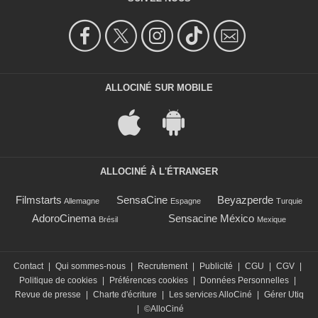
ALLOCINÉ SUR MOBILE
ALLOCINÉ À L'ÉTRANGER
Filmstarts
SensaCine
Beyazperde
Allemagne
Espagne
Turquie
AdoroCinema
Sensacine México
Brésil
Mexique
Contact
|
Qui sommes-nous
|
Recrutement
|
Publicité
|
CGU
|
CGV
|
Politique de cookies
|
Préférences cookies
|
Données Personnelles
|
Revue de presse
|
Charte d'écriture
|
Les services AlloCiné
|
Gérer Utiq
|
©AlloCiné