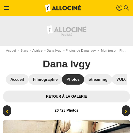
profil
menu
search
Accueil
Stars
Actrice
Dana Ivgy
Photos de Dana Ivgy
Mon trésor : Photo Dana Ivgy, Keren Yedaya
Dana Ivgy
Accueil
Filmographie
Photos
Streaming
VOD, DV
RETOUR À LA GALERIE
20
/ 23 Photos