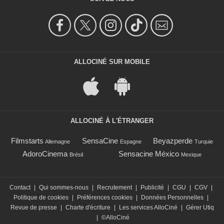
ALLOCINÉ SUR MOBILE
ALLOCINÉ À L'ÉTRANGER
Filmstarts
SensaCine
Beyazperde
Allemagne
Espagne
Turquie
AdoroCinema
Sensacine México
Brésil
Mexique
Contact
|
Qui sommes-nous
|
Recrutement
|
Publicité
|
CGU
|
CGV
|
Politique de cookies
|
Préférences cookies
|
Données Personnelles
|
Revue de presse
|
Charte d'écriture
|
Les services AlloCiné
|
Gérer Utiq
|
©AlloCiné