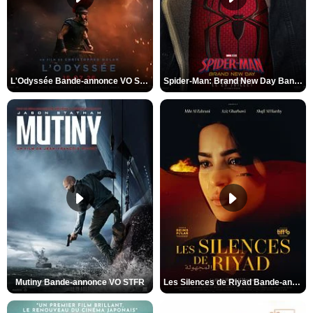
L'Odyssée Bande-annonce VO STFR
Spider-Man: Brand New Day Bande-annonce VO STFR
Mutiny Bande-annonce VO STFR
Les Silences de Riyad Bande-annonce VO STFR