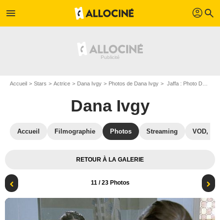
profil
menu
search
Accueil
Stars
Actrice
Dana Ivgy
Photos de Dana Ivgy
Jaffa : Photo Dana Ivgy, Keren Yedaya
Dana Ivgy
Accueil
Filmographie
Photos
Streaming
VOD, DV
RETOUR À LA GALERIE
11
/ 23 Photos