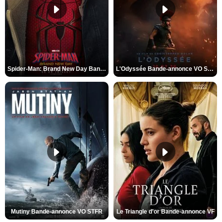
Spider-Man: Brand New Day Bande-annonce VO STFR
L'Odyssée Bande-annonce VO STFR
Mutiny Bande-annonce VO STFR
Le Triangle d'or Bande-annonce VF