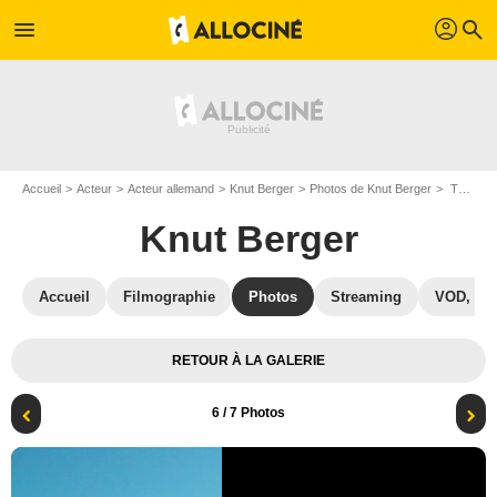
profil
menu
search
Accueil
Acteur
Acteur allemand
Knut Berger
Photos de Knut Berger
Tu marcheras sur l'eau : Photo Eytan Fox, Knut Berger, Lior Ashkenazi
Knut Berger
Accueil
Filmographie
Photos
Streaming
VOD, DV
RETOUR À LA GALERIE
6
/ 7 Photos