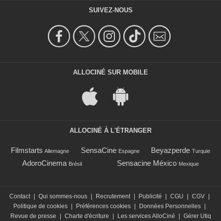
SUIVEZ-NOUS
ALLOCINÉ SUR MOBILE
ALLOCINÉ À L'ÉTRANGER
Filmstarts
SensaCine
Beyazperde
Allemagne
Espagne
Turquie
AdoroCinema
Sensacine México
Brésil
Mexique
Contact
|
Qui sommes-nous
|
Recrutement
|
Publicité
|
CGU
|
CGV
|
Politique de cookies
|
Préférences cookies
|
Données Personnelles
|
Revue de presse
|
Charte d'écriture
|
Les services AlloCiné
|
Gérer Utiq