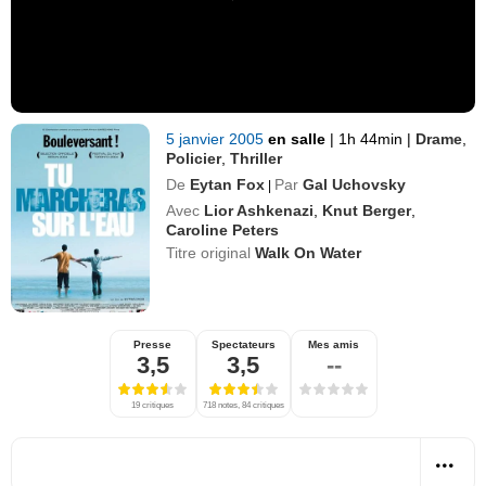
5 janvier 2005
en salle
|
1h 44min
|
Drame
,
Policier
,
Thriller
De
Eytan Fox
Par
Gal Uchovsky
|
Avec
Lior Ashkenazi
,
Knut Berger
,
Caroline Peters
Titre original
Walk On Water
Presse
Spectateurs
Mes amis
3,5
3,5
--
19 critiques
718 notes, 84 critiques