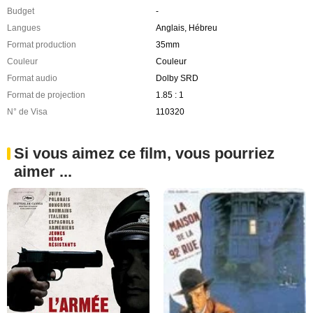
Budget
-
Langues
Anglais, Hébreu
Format production
35mm
Couleur
Couleur
Format audio
Dolby SRD
Format de projection
1.85 : 1
N° de Visa
110320
Si vous aimez ce film, vous pourriez
aimer ...