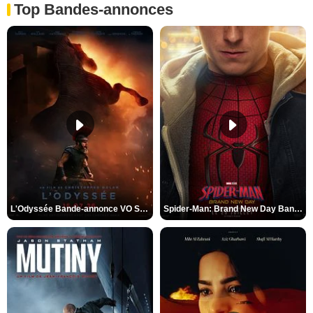
Top Bandes-annonces
L'Odyssée Bande-annonce VO STFR
Spider-Man: Brand New Day Bande-annonce VO STFR