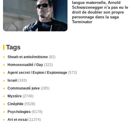
langue maternelle, Arnold
Schwarzenegger n’a pas eu le
droit de doubler son propre
personnage dans la saga
Terminator
Tags
Shoah et antisémitisme
(82)
Homosexualité / Gay
(322)
Agent secret / Espion / Espionnage
(573)
Israël
(183)
Communauté juive
(285)
Mystère
(2746)
Cinéphile
(5528)
Psychologies
(6178)
Art et essai
(11374)