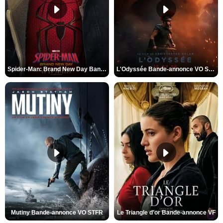
Spider-Man: Brand New Day Bande-annonce VO STFR
L'Odyssée Bande-annonce VO STFR
Mutiny Bande-annonce VO STFR
Le Triangle d'or Bande-annonce VF