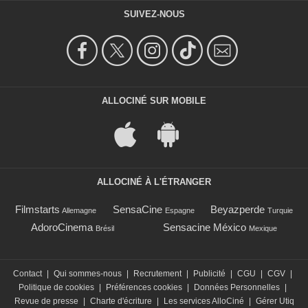
SUIVEZ-NOUS
ALLOCINÉ SUR MOBILE
ALLOCINÉ À L'ÉTRANGER
Filmstarts
SensaCine
Beyazperde
Allemagne
Espagne
Turquie
AdoroCinema
Sensacine México
Brésil
Mexique
Contact
|
Qui sommes-nous
|
Recrutement
|
Publicité
|
CGU
|
CGV
|
Politique de cookies
|
Préférences cookies
|
Données Personnelles
|
Revue de presse
|
Charte d'écriture
|
Les services AlloCiné
|
Gérer Utiq