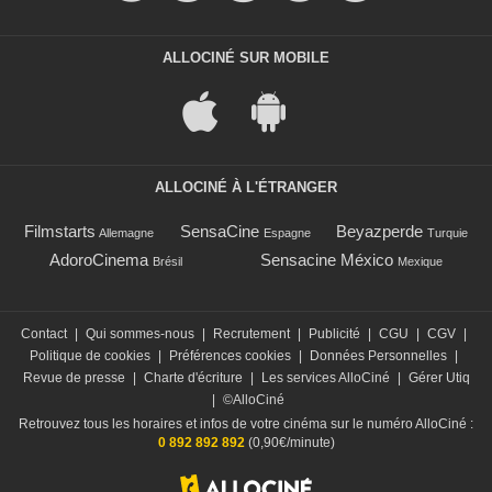
ALLOCINÉ SUR MOBILE
ALLOCINÉ À L'ÉTRANGER
Filmstarts
SensaCine
Beyazperde
Allemagne
Espagne
Turquie
AdoroCinema
Sensacine México
Brésil
Mexique
Contact
|
Qui sommes-nous
|
Recrutement
|
Publicité
|
CGU
|
CGV
|
Politique de cookies
|
Préférences cookies
|
Données Personnelles
|
Revue de presse
|
Charte d'écriture
|
Les services AlloCiné
|
Gérer Utiq
|
©AlloCiné
Retrouvez tous les horaires et infos de votre cinéma sur le numéro AlloCiné :
0 892 892 892
(0,90€/minute)