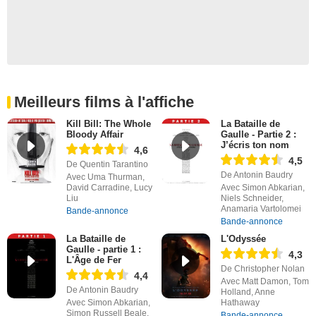
Meilleurs films à l'affiche
Kill Bill: The Whole
La Bataille de
Bloody Affair
Gaulle - Partie 2 :
J’écris ton nom
4,6
4,5
De Quentin Tarantino
De Antonin Baudry
Avec Uma Thurman,
David Carradine, Lucy
Avec Simon Abkarian,
Liu
Niels Schneider,
Anamaria Vartolomei
Bande-annonce
Bande-annonce
La Bataille de
L'Odyssée
Gaulle - partie 1 :
4,3
L'Âge de Fer
De Christopher Nolan
4,4
Avec Matt Damon, Tom
De Antonin Baudry
Holland, Anne
Avec Simon Abkarian,
Hathaway
Simon Russell Beale,
Bande-annonce