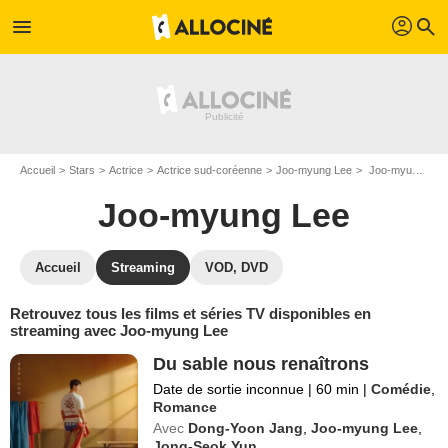
profil
menu
search
Accueil
Stars
Actrice
Actrice sud-coréenne
Joo-myung Lee
Joo-myung Lee : Films et séries online
Joo-myung Lee
Accueil
Streaming
VOD, DVD
Retrouvez tous les films et séries TV disponibles en
streaming avec Joo-myung Lee
Du sable nous renaîtrons
Date de sortie inconnue
|
60 min
|
Comédie
,
Romance
Avec
Dong-Yoon Jang
,
Joo-myung Lee
,
Jong-Seok Yun