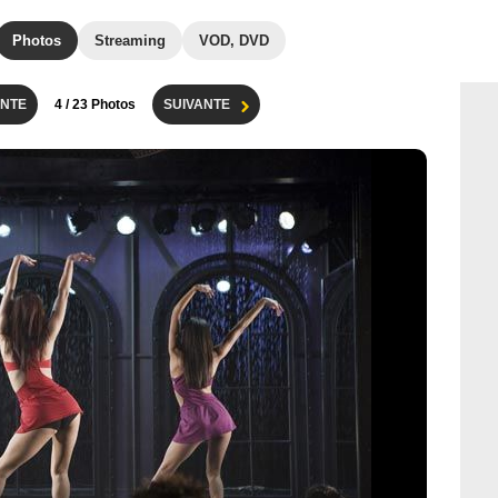
Photos
Streaming
VOD, DVD
NTE
4
/ 23 Photos
SUIVANTE