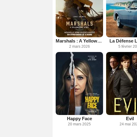
Marshals : A Yellowstone Story
La Défense L
2 mars 2026
5 février 2
Happy Face
Evil
20 mars 2025
24 mai 20