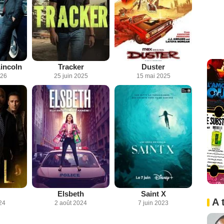
incoln
Tracker
Duster
026
25 juin 2025
15 mai 2025
Elsbeth
Saint X
A 
24
2 août 2024
7 juin 2023