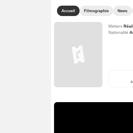
Accueil
Filmographie
News
Métiers
Réal
Nationalité
A
a