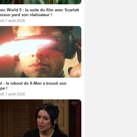
sic World 5 : la suite du film avec Scarlett
sson perd son réalisateur !
edi 7 août 2026
l : le reboot de X-Men a trouvé son
pe !
edi 7 août 2026