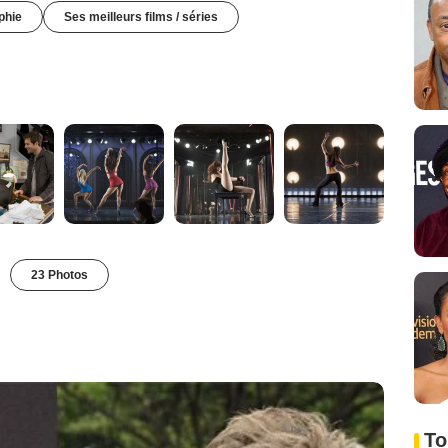
phie
Ses meilleurs films / séries
23 Photos
To