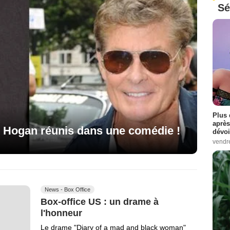
Sé
Plus 
après
k Hogan réunis dans une comédie !
dévoi
vendr
News - Box Office
Box-office US : un drame à
l'honneur
Le drame "Diary of a mad and black woman"