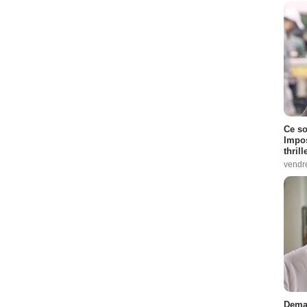
Ce so
Impos
thrill
vendr
Demai