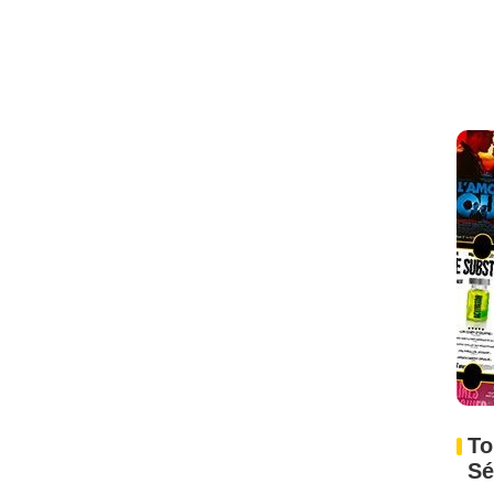
To
Sé