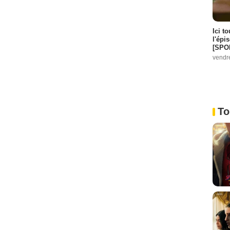
Ici t
l'épi
[SPO
vendr
To