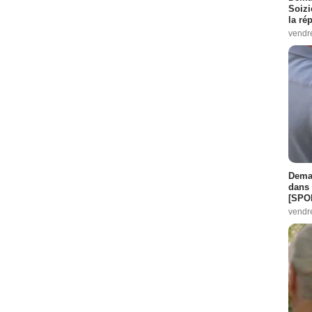
Soizi
la ré
vendr
Demai
dans 
[SPO
vendr