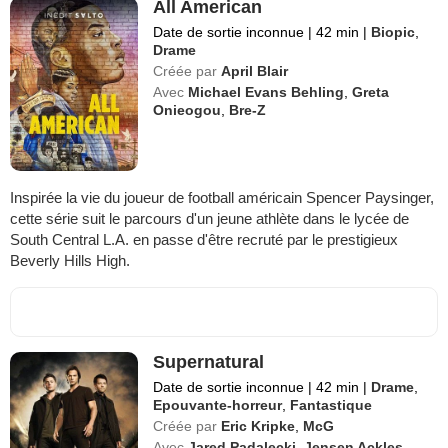
All American
Date de sortie inconnue
|
42 min
|
Biopic
,
Drame
Créée par
April Blair
Avec
Michael Evans Behling
,
Greta
Onieogou
,
Bre-Z
Inspirée la vie du joueur de football américain Spencer Paysinger,
cette série suit le parcours d'un jeune athlète dans le lycée de
South Central L.A. en passe d'être recruté par le prestigieux
Beverly Hills High.
Supernatural
Date de sortie inconnue
|
42 min
|
Drame
,
Epouvante-horreur
,
Fantastique
Créée par
Eric Kripke
,
McG
Avec
Jared Padalecki
,
Jensen Ackles
,