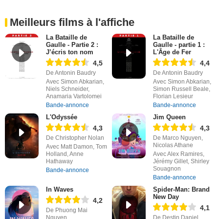
Meilleurs films à l'affiche
La Bataille de
La Bataille de
Gaulle - Partie 2 :
Gaulle - partie 1 :
J’écris ton nom
L'Âge de Fer
4,5
4,4
De Antonin Baudry
De Antonin Baudry
Avec Simon Abkarian,
Avec Simon Abkarian,
Niels Schneider,
Simon Russell Beale,
Anamaria Vartolomei
Florian Lesieur
Bande-annonce
Bande-annonce
L'Odyssée
Jim Queen
4,3
4,3
De Christopher Nolan
De Marco Nguyen,
Nicolas Athane
Avec Matt Damon, Tom
Holland, Anne
Avec Alex Ramires,
Hathaway
Jérémy Gillet, Shirley
Souagnon
Bande-annonce
Bande-annonce
In Waves
Spider-Man: Brand
New Day
4,2
4,1
De Phuong Mai
Nguyen
De Destin Daniel