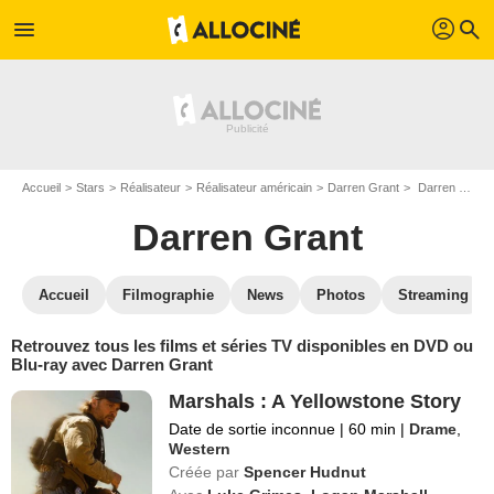
profil
menu
search
Accueil
Stars
Réalisateur
Réalisateur américain
Darren Grant
Darren Grant : ses Blu-Ray, DVD, VOD, SVOD
Darren Grant
Accueil
Filmographie
News
Photos
Streaming
Retrouvez tous les films et séries TV disponibles en DVD ou
Blu-ray avec Darren Grant
Marshals : A Yellowstone Story
Date de sortie inconnue
|
60 min
|
Drame
,
Western
Créée par
Spencer Hudnut