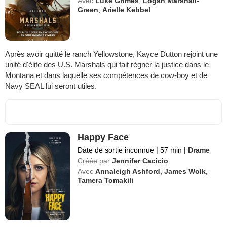
Avec
Luke Grimes
,
Logan Marshall-
Green
,
Arielle Kebbel
Après avoir quitté le ranch Yellowstone, Kayce Dutton rejoint une
unité d'élite des U.S. Marshals qui fait régner la justice dans le
Montana et dans laquelle ses compétences de cow-boy et de
Navy SEAL lui seront utiles.
Happy Face
Date de sortie inconnue
|
57 min
|
Drame
Créée par
Jennifer Cacicio
Avec
Annaleigh Ashford
,
James Wolk
,
Tamera Tomakili