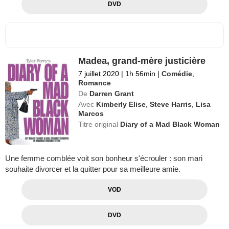
DVD
Madea, grand-mère justicière
7 juillet 2020
|
1h 56min
|
Comédie
,
Romance
De
Darren Grant
Avec
Kimberly Elise
,
Steve Harris
,
Lisa
Marcos
Titre original
Diary of a Mad Black Woman
Une femme comblée voit son bonheur s'écrouler : son mari
souhaite divorcer et la quitter pour sa meilleure amie.
VOD
DVD