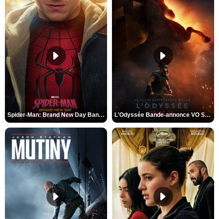
Spider-Man: Brand New Day Bande-annonce VO STFR
L'Odyssée Bande-annonce VO STFR