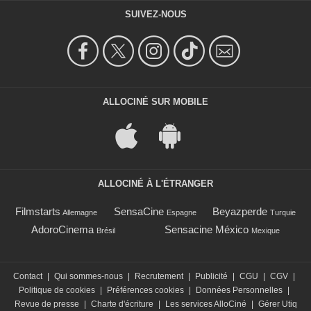
SUIVEZ-NOUS
ALLOCINÉ SUR MOBILE
ALLOCINÉ À L'ÉTRANGER
Filmstarts
SensaCine
Beyazperde
Allemagne
Espagne
Turquie
AdoroCinema
Sensacine México
Brésil
Mexique
Contact
|
Qui sommes-nous
|
Recrutement
|
Publicité
|
CGU
|
CGV
|
Politique de cookies
|
Préférences cookies
|
Données Personnelles
|
Revue de presse
|
Charte d'écriture
|
Les services AlloCiné
|
Gérer Utiq