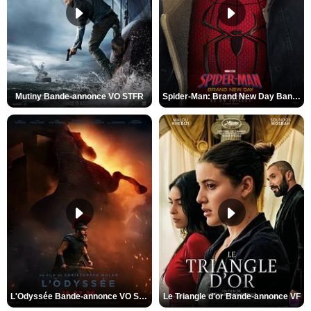
Mutiny Bande-annonce VO STFR
Spider-Man: Brand New Day Bande-annonce VO STFR
L'Odyssée Bande-annonce VO STFR
Le Triangle d'or Bande-annonce VF