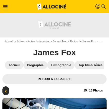
profil
menu
search
Accueil
Acteur
Acteur britannique
James Fox
Photos de James Fox
Charlie et la chocolaterie : Photo James Fox, Johnny Depp
James Fox
Accueil
Biographie
Filmographie
Top films/séries
RETOUR À LA GALERIE
15
/ 15 Photos