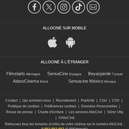
ALLOCINÉ SUR MOBILE
ALLOCINÉ À L'ÉTRANGER
Filmstarts
SensaCine
Beyazperde
Allemagne
Espagne
Turquie
AdoroCinema
Sensacine México
Brésil
Mexique
Contact
|
Qui sommes-nous
|
Recrutement
|
Publicité
|
CGU
|
CGV
|
Politique de cookies
|
Préférences cookies
|
Données Personnelles
|
Revue de presse
|
Charte d'écriture
|
Les services AlloCiné
|
Gérer Utiq
|
©AlloCiné
Retrouvez tous les horaires et infos de votre cinéma sur le numéro AlloCiné :
0 892 892 892
(0,90€/minute)