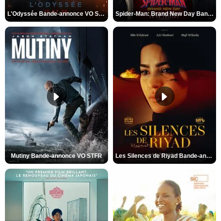
L'Odyssée Bande-annonce VO STFR
Spider-Man: Brand New Day Bande-annonce VO STFR
Mutiny Bande-annonce VO STFR
Les Silences de Riyad Bande-annonce VO STFR