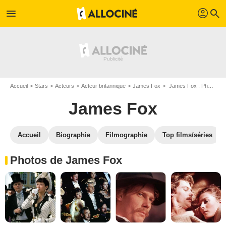
profil
menu
search
Accueil
Stars
Acteurs
Acteur britannique
James Fox
James Fox : Photos de ses films et séries
James Fox
Accueil
Biographie
Filmographie
Top films/séries
Photos de James Fox