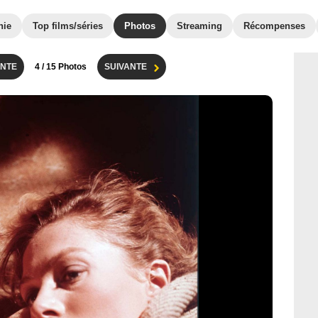
hie
Top films/séries
Photos
Streaming
Récompenses
NTE
4
/ 15 Photos
SUIVANTE