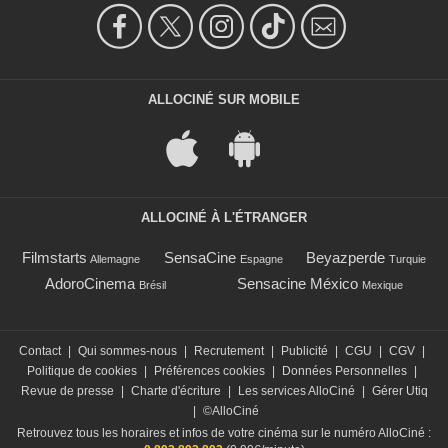
ALLOCINÉ SUR MOBILE
ALLOCINÉ À L'ÉTRANGER
Filmstarts
SensaCine
Beyazperde
Allemagne
Espagne
Turquie
AdoroCinema
Sensacine México
Brésil
Mexique
Contact
|
Qui sommes-nous
|
Recrutement
|
Publicité
|
CGU
|
CGV
|
Politique de cookies
|
Préférences cookies
|
Données Personnelles
|
Revue de presse
|
Charte d'écriture
|
Les services AlloCiné
|
Gérer Utiq
|
©AlloCiné
Retrouvez tous les horaires et infos de votre cinéma sur le numéro AlloCiné :