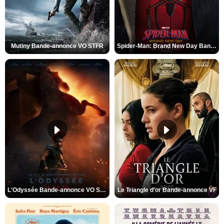
Mutiny Bande-annonce VO STFR
Spider-Man: Brand New Day Bande-annonce VO STFR
L'Odyssée Bande-annonce VO STFR
Le Triangle d'or Bande-annonce VF