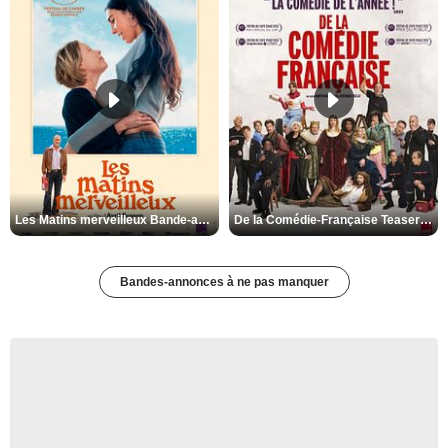
Les Matins merveilleux Bande-annonce VF
De la Comédie-Française Teaser VF
Bandes-annonces à ne pas manquer