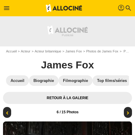
profil
menu
search
Accueil
Acteur
Acteur britannique
James Fox
Photos de James Fox
Photo James Fox
James Fox
Accueil
Biographie
Filmographie
Top films/séries
RETOUR À LA GALERIE
6
/ 15 Photos