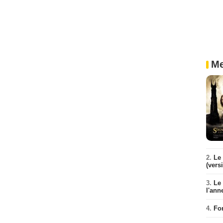
Me
2.
Le 
(vers
3.
Le
l'ann
4.
Fo