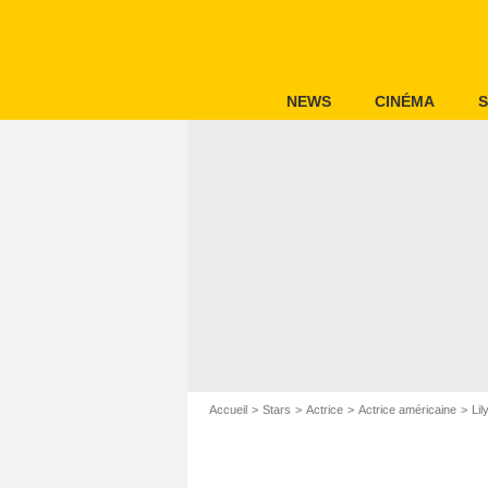
NEWS
CINÉMA
S
Accueil
Stars
Actrice
Actrice américaine
Lil