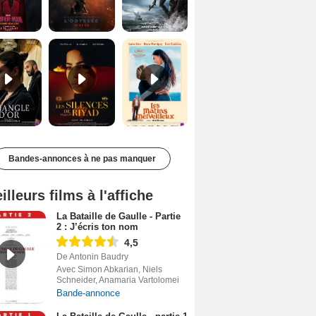
Le Triangle d'or Bande-annonce VF
Les Silences de Riyad Bande-annonce VO STFR
Les Matins merveilleux Bande-annonce VF
Bandes-annonces à ne pas manquer
illeurs films à l'affiche
La Bataille de Gaulle - Partie
2 : J’écris ton nom
4,5
De Antonin Baudry
Avec Simon Abkarian, Niels
Schneider, Anamaria Vartolomei
Bande-annonce