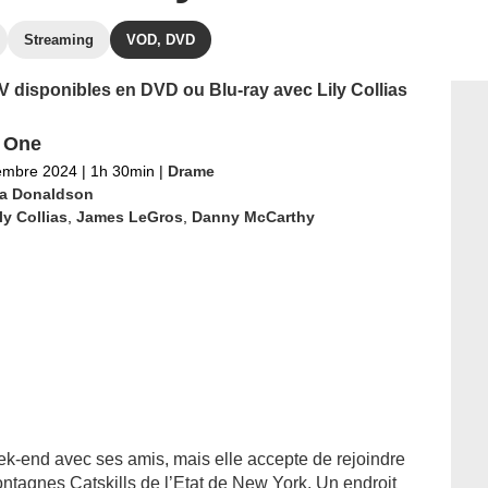
Streaming
VOD, DVD
TV disponibles en DVD ou Blu-ray avec Lily Collias
 One
embre 2024
|
1h 30min
|
Drame
ia Donaldson
ly Collias
,
James LeGros
,
Danny McCarthy
ek-end avec ses amis, mais elle accepte de rejoindre
ntagnes Catskills de l’Etat de New York. Un endroit