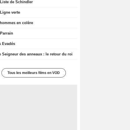
Liste de Schindler
Ligne verte
 hommes en colère
 Parrain
s Evadés
e Seigneur des anneaux : le retour du roi
Tous les meilleurs films en VOD