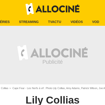
ÉRIES
STREAMING
TVACTU
VIDÉOS
VOD
y Collias
Cape Fear - Les Nerfs à vif : Photo Lily Collias, Amy Adams, Patrick Wilson, Joe 
Lily Collias