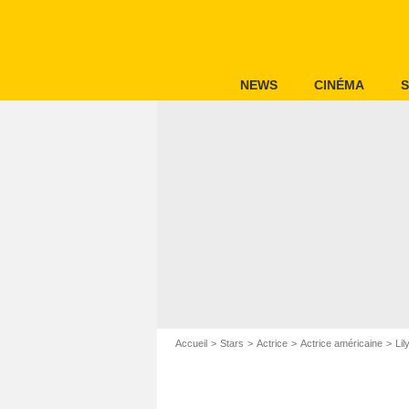
NEWS
CINÉMA
S
Accueil
Stars
Actrice
Actrice américaine
Lil