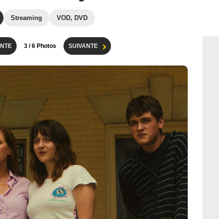
Streaming
VOD, DVD
NTE
3
/ 6 Photos
SUIVANTE