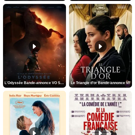
L'Odyssée Bande-annonce VO STFR
Le Triangle d'or Bande-annonce VF