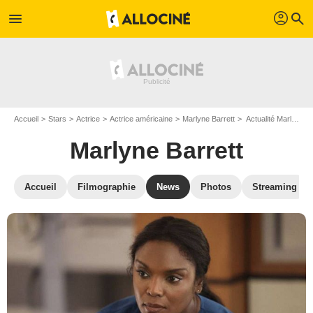
profil
menu
search
Accueil
Stars
Actrice
Actrice américaine
Marlyne Barrett
Actualité Marlyne Barrett
Marlyne Barrett
Accueil
Filmographie
News
Photos
Streaming