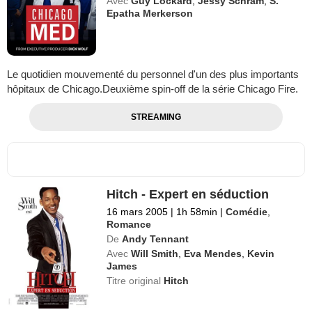
Avec
Guy Lockard
,
Jessy Schram
,
S.
Epatha Merkerson
Le quotidien mouvementé du personnel d'un des plus importants
hôpitaux de Chicago.Deuxième spin-off de la série Chicago Fire.
STREAMING
Hitch - Expert en séduction
16 mars 2005
|
1h 58min
|
Comédie
,
Romance
De
Andy Tennant
Avec
Will Smith
,
Eva Mendes
,
Kevin
James
Titre original
Hitch