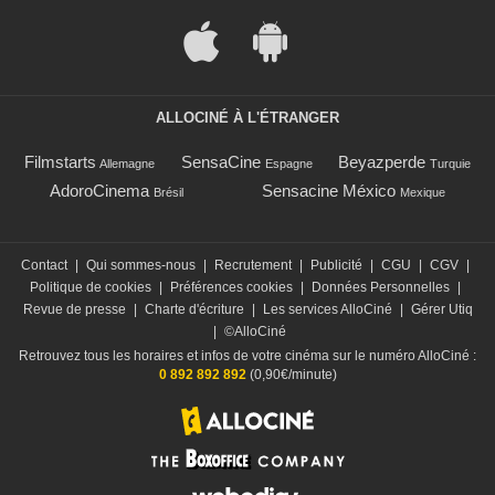
ALLOCINÉ À L'ÉTRANGER
Filmstarts
SensaCine
Beyazperde
Allemagne
Espagne
Turquie
AdoroCinema
Sensacine México
Brésil
Mexique
Contact
|
Qui sommes-nous
|
Recrutement
|
Publicité
|
CGU
|
CGV
|
Politique de cookies
|
Préférences cookies
|
Données Personnelles
|
Revue de presse
|
Charte d'écriture
|
Les services AlloCiné
|
Gérer Utiq
|
©AlloCiné
Retrouvez tous les horaires et infos de votre cinéma sur le numéro AlloCiné :
0 892 892 892
(0,90€/minute)