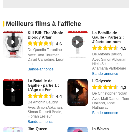
Meilleurs films à l'affiche
Kill Bill: The Whole
La Bataille de
Bloody Affair
Gaulle - Partie 2 :
J’écris ton nom
4,6
4,5
De Quentin Tarantino
De Antonin Baudry
Avec Uma Thurman,
David Carradine, Lucy
Avec Simon Abkarian,
Liu
Niels Schneider,
Anamaria Vartolomei
Bande-annonce
Bande-annonce
La Bataille de
L'Odyssée
Gaulle - partie 1 :
4,3
L'Âge de Fer
De Christopher Nolan
4,4
Avec Matt Damon, Tom
De Antonin Baudry
Holland, Anne
Avec Simon Abkarian,
Hathaway
Simon Russell Beale,
Bande-annonce
Florian Lesieur
Bande-annonce
Jim Queen
In Waves