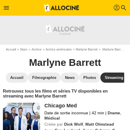
profil
menu
search
Accueil
Stars
Actrice
Actrice américaine
Marlyne Barrett
Marlyne Barrett : Films et séries online
Marlyne Barrett
Accueil
Filmographie
News
Photos
Streaming
Retrouvez tous les films et séries TV disponibles en
streaming avec Marlyne Barrett
Chicago Med
Date de sortie inconnue
|
42 min
|
Drame
,
Médical
Créée par
Dick Wolf
,
Matt Olmstead