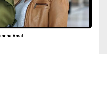
atacha Amal
1