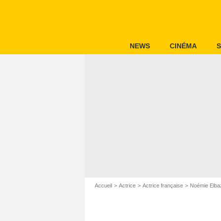
NEWS
CINÉMA
S
Accueil
Actrice
Actrice française
Noémie Elba