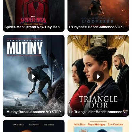
Spider-Man: Brand New Day Bande-annonce VO STFR
L'Odyssée Bande-annonce VO STFR
Mutiny Bande-annonce VO STFR
Le Triangle d'or Bande-annonce VF