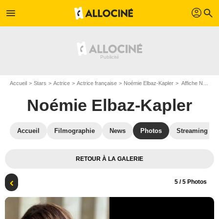
profil
menu
search
Accueil
Stars
Actrice
Actrice française
Noémie Elbaz-Kapler
Affiche Noémie Elbaz-Kapler
Noémie Elbaz-Kapler
Accueil
Filmographie
News
Photos
Streaming
RETOUR À LA GALERIE
5
/ 5 Photos