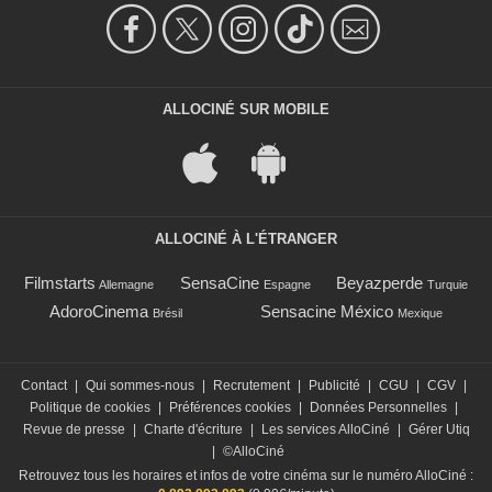
ALLOCINÉ SUR MOBILE
ALLOCINÉ À L'ÉTRANGER
Filmstarts
SensaCine
Beyazperde
Allemagne
Espagne
Turquie
AdoroCinema
Sensacine México
Brésil
Mexique
Contact
|
Qui sommes-nous
|
Recrutement
|
Publicité
|
CGU
|
CGV
|
Politique de cookies
|
Préférences cookies
|
Données Personnelles
|
Revue de presse
|
Charte d'écriture
|
Les services AlloCiné
|
Gérer Utiq
|
©AlloCiné
Retrouvez tous les horaires et infos de votre cinéma sur le numéro AlloCiné :