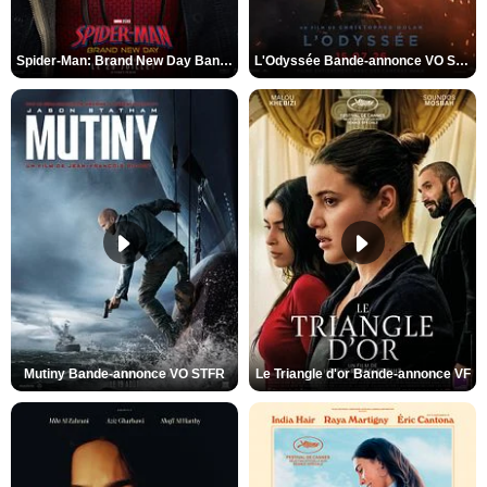
Spider-Man: Brand New Day Bande-annonce VO STFR
L'Odyssée Bande-annonce VO STFR
Mutiny Bande-annonce VO STFR
Le Triangle d'or Bande-annonce VF