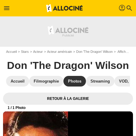
profil
menu
search
Accueil
Stars
Acteur
Acteur américain
Don 'The Dragon' Wilson
Affiche Don 'The Dragon' Wilson
Don 'The Dragon' Wilson
Accueil
Filmographie
Photos
Streaming
VOD, DV
RETOUR À LA GALERIE
1
/ 1 Photo