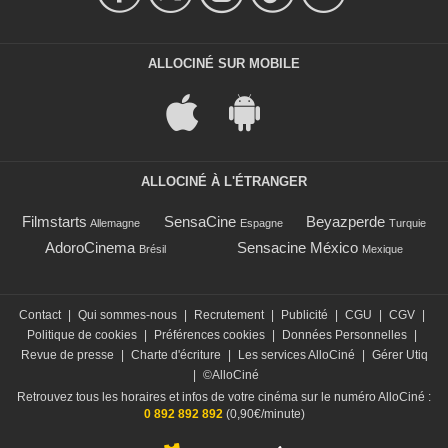
ALLOCINÉ SUR MOBILE
ALLOCINÉ À L'ÉTRANGER
Filmstarts
SensaCine
Beyazperde
Allemagne
Espagne
Turquie
AdoroCinema
Sensacine México
Brésil
Mexique
Contact
|
Qui sommes-nous
|
Recrutement
|
Publicité
|
CGU
|
CGV
|
Politique de cookies
|
Préférences cookies
|
Données Personnelles
|
Revue de presse
|
Charte d'écriture
|
Les services AlloCiné
|
Gérer Utiq
|
©AlloCiné
Retrouvez tous les horaires et infos de votre cinéma sur le numéro AlloCiné :
0 892 892 892
(0,90€/minute)