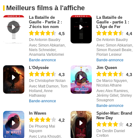
Meilleurs films à l'affiche
La Bataille de
La Bataille de
Gaulle - Partie 2 :
Gaulle - partie 1 :
J’écris ton nom
L'Âge de Fer
4,5
4,4
De Antonin Baudry
De Antonin Baudry
Avec Simon Abkarian,
Avec Simon Abkarian,
Niels Schneider,
Simon Russell Beale,
Anamaria Vartolomei
Florian Lesieur
Bande-annonce
Bande-annonce
L'Odyssée
Jim Queen
4,3
4,3
De Christopher Nolan
De Marco Nguyen,
Nicolas Athane
Avec Matt Damon, Tom
Holland, Anne
Avec Alex Ramires,
Hathaway
Jérémy Gillet, Shirley
Souagnon
Bande-annonce
Bande-annonce
In Waves
Spider-Man: Brand
New Day
4,2
4,2
De Phuong Mai
Nguyen
De Destin Daniel
Cretton
Avec Lyna Khoudri,