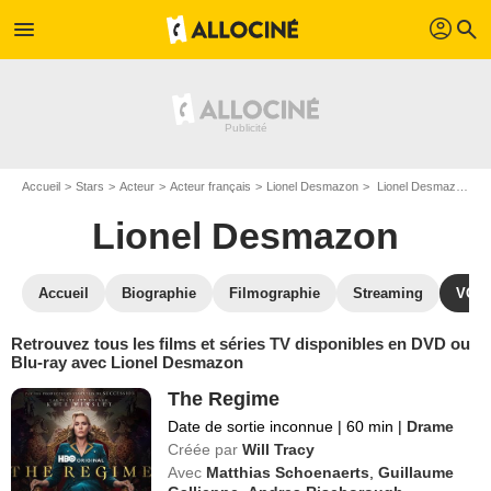
profil
menu
search
Accueil
Stars
Acteur
Acteur français
Lionel Desmazon
Lionel Desmazon : ses Blu-Ray, DVD, VOD, SVOD
Lionel Desmazon
Accueil
Biographie
Filmographie
Streaming
VOD,
Retrouvez tous les films et séries TV disponibles en DVD ou
Blu-ray avec Lionel Desmazon
The Regime
Date de sortie inconnue
|
60 min
|
Drame
Créée par
Will Tracy
Avec
Matthias Schoenaerts
,
Guillaume