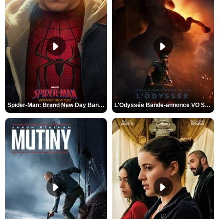
Spider-Man: Brand New Day Bande-annonce VO STFR
L'Odyssée Bande-annonce VO STFR