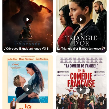
L'Odyssée Bande-annonce VO STFR
Le Triangle d'or Bande-annonce VF