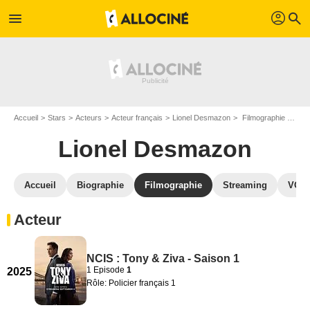
profil
menu
search
Accueil
Stars
Acteurs
Acteur français
Lionel Desmazon
Filmographie Lionel Desmazon
Lionel Desmazon
Accueil
Biographie
Filmographie
Streaming
VOD,
Acteur
NCIS : Tony & Ziva - Saison 1
1 Episode
1
2025
Rôle: Policier français 1