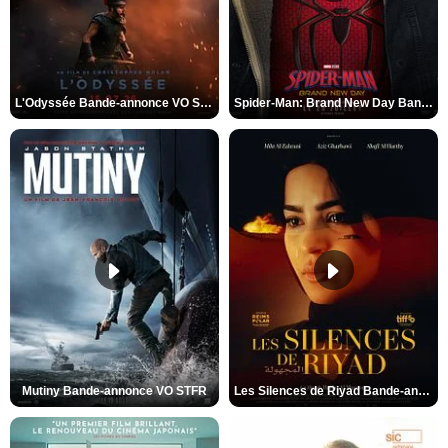
L'Odyssée Bande-annonce VO STFR
Spider-Man: Brand New Day Bande-annonce VO STFR
Mutiny Bande-annonce VO STFR
Les Silences de Riyad Bande-annonce VO STFR