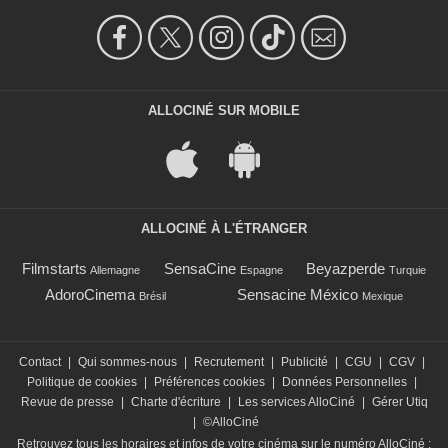
ALLOCINÉ SUR MOBILE
ALLOCINÉ À L'ÉTRANGER
Filmstarts
SensaCine
Beyazperde
Allemagne
Espagne
Turquie
AdoroCinema
Sensacine México
Brésil
Mexique
Contact
|
Qui sommes-nous
|
Recrutement
|
Publicité
|
CGU
|
CGV
|
Politique de cookies
|
Préférences cookies
|
Données Personnelles
|
Revue de presse
|
Charte d'écriture
|
Les services AlloCiné
|
Gérer Utiq
|
©AlloCiné
Retrouvez tous les horaires et infos de votre cinéma sur le numéro AlloCiné :