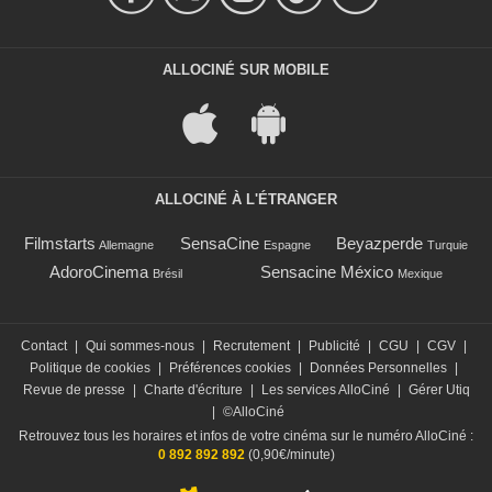
ALLOCINÉ SUR MOBILE
ALLOCINÉ À L'ÉTRANGER
Filmstarts
SensaCine
Beyazperde
Allemagne
Espagne
Turquie
AdoroCinema
Sensacine México
Brésil
Mexique
Contact
|
Qui sommes-nous
|
Recrutement
|
Publicité
|
CGU
|
CGV
|
Politique de cookies
|
Préférences cookies
|
Données Personnelles
|
Revue de presse
|
Charte d'écriture
|
Les services AlloCiné
|
Gérer Utiq
|
©AlloCiné
Retrouvez tous les horaires et infos de votre cinéma sur le numéro AlloCiné :
0 892 892 892
(0,90€/minute)