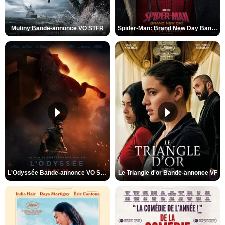
Mutiny Bande-annonce VO STFR
Spider-Man: Brand New Day Bande-annonce VO STFR
L'Odyssée Bande-annonce VO STFR
Le Triangle d'or Bande-annonce VF