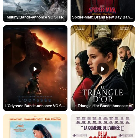
Mutiny Bande-annonce VO STFR
Spider-Man: Brand New Day Bande-annonce VO STFR
L'Odyssée Bande-annonce VO STFR
Le Triangle d'or Bande-annonce VF