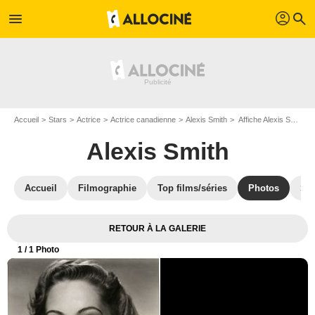
profil
menu
search
Accueil
Stars
Actrice
Actrice canadienne
Alexis Smith
Affiche Alexis Smith
Alexis Smith
Accueil
Filmographie
Top films/séries
Photos
St
RETOUR À LA GALERIE
1
/ 1 Photo