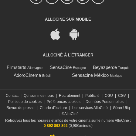
ALLOCINÉ SUR MOBILE
ALLOCINÉ À L'ÉTRANGER
Filmstarts
SensaCine
Beyazperde
Allemagne
Espagne
Turquie
AdoroCinema
Sensacine México
Brésil
Mexique
Contact
|
Qui sommes-nous
|
Recrutement
|
Publicité
|
CGU
|
CGV
|
Politique de cookies
|
Préférences cookies
|
Données Personnelles
|
Revue de presse
|
Charte d'écriture
|
Les services AlloCiné
|
Gérer Utiq
|
©AlloCiné
Retrouvez tous les horaires et infos de votre cinéma sur le numéro AlloCiné :
0 892 892 892
(0,90€/minute)