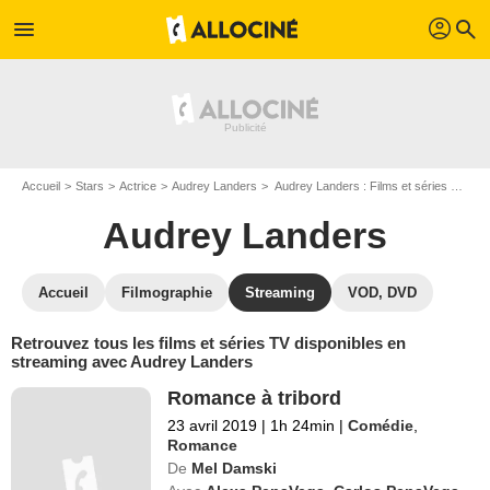
profil
menu
search
Accueil
Stars
Actrice
Audrey Landers
Audrey Landers : Films et séries online
Audrey Landers
Accueil
Filmographie
Streaming
VOD, DVD
Retrouvez tous les films et séries TV disponibles en
streaming avec Audrey Landers
Romance à tribord
23 avril 2019
|
1h 24min
|
Comédie
,
Romance
De
Mel Damski