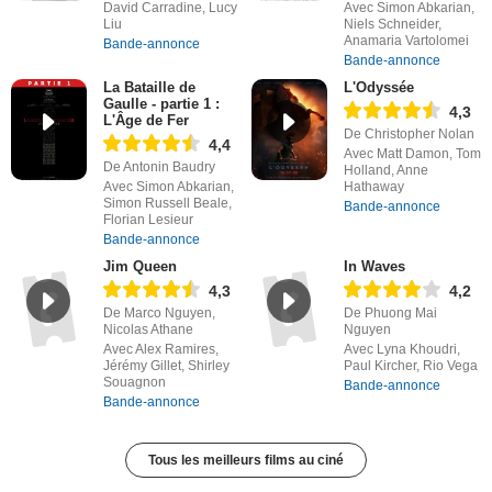
David Carradine, Lucy
Avec Simon Abkarian,
Liu
Niels Schneider,
Anamaria Vartolomei
Bande-annonce
Bande-annonce
La Bataille de
L'Odyssée
Gaulle - partie 1 :
4,3
L'Âge de Fer
De Christopher Nolan
4,4
Avec Matt Damon, Tom
De Antonin Baudry
Holland, Anne
Avec Simon Abkarian,
Hathaway
Simon Russell Beale,
Bande-annonce
Florian Lesieur
Bande-annonce
Jim Queen
In Waves
4,3
4,2
De Marco Nguyen,
De Phuong Mai
Nicolas Athane
Nguyen
Avec Alex Ramires,
Avec Lyna Khoudri,
Jérémy Gillet, Shirley
Paul Kircher, Rio Vega
Souagnon
Bande-annonce
Bande-annonce
Tous les meilleurs films au ciné