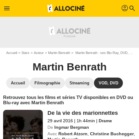
profil
menu
search
Accueil
Stars
Acteur
Martin Benrath
Martin Benrath : ses Blu-Ray, DVD, VOD, SVOD
Martin Benrath
Accueil
Filmographie
Streaming
VOD, DVD
Retrouvez tous les films et séries TV disponibles en DVD ou
Blu-ray avec Martin Benrath
De la vie des marionnettes
29 avril 2016
|
1h 44min
|
Drame
De
Ingmar Bergman
Avec
Robert Atzorn
,
Christine Buchegger
,