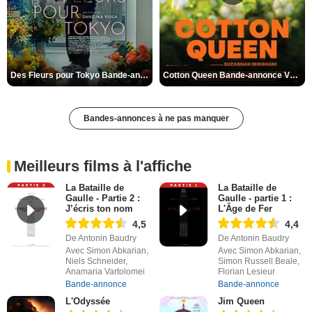
Des Fleurs pour Tokyo Bande-annonce VO STFR
Cotton Queen Bande-annonce VO STFR
Bandes-annonces à ne pas manquer
Meilleurs films à l'affiche
La Bataille de
La Bataille de
Gaulle - Partie 2 :
Gaulle - partie 1 :
J’écris ton nom
L'Âge de Fer
4,5
4,4
De Antonin Baudry
De Antonin Baudry
Avec Simon Abkarian,
Avec Simon Abkarian,
Niels Schneider,
Simon Russell Beale,
Anamaria Vartolomei
Florian Lesieur
Bande-annonce
Bande-annonce
L'Odyssée
Jim Queen