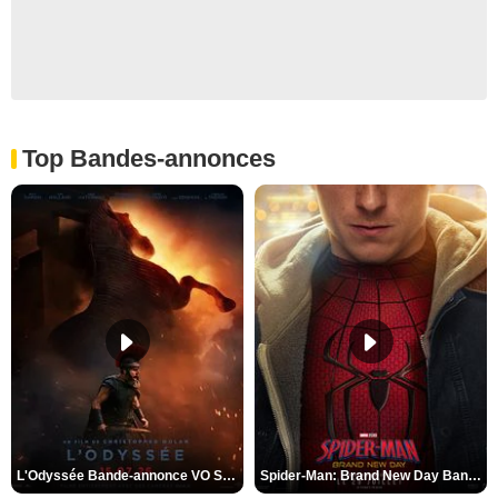
Top Bandes-annonces
L'Odyssée Bande-annonce VO STFR
Spider-Man: Brand New Day Bande-annonce VO STFR