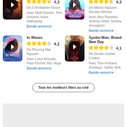
4,3
4,3
De Christopher Nolan
De Marco Nguyen,
Nicolas Athane
Avec Matt Damon, Tom
Holland, Anne
Avec Alex Ramires,
Hathaway
Jérémy Gillet, Shirley
Souagnon
Bande-annonce
Bande-annonce
In Waves
Spider-Man: Brand
New Day
4,2
4,1
De Phuong Mai
Nguyen
De Destin Daniel
Cretton
Avec Lyna Khoudri,
Paul Kircher, Rio Vega
Avec Tom Holland,
Zendaya, Sadie Sink
Bande-annonce
Bande-annonce
Tous les meilleurs films au ciné