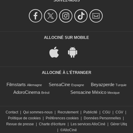
SUIVEZ-NOUS
ALLOCINÉ SUR MOBILE
ALLOCINÉ À L'ÉTRANGER
Filmstarts
SensaCine
Beyazperde
Allemagne
Espagne
Turquie
AdoroCinema
Sensacine México
Brésil
Mexique
Contact
|
Qui sommes-nous
|
Recrutement
|
Publicité
|
CGU
|
CGV
|
Politique de cookies
|
Préférences cookies
|
Données Personnelles
|
Revue de presse
|
Charte d'écriture
|
Les services AlloCiné
|
Gérer Utiq
|
©AlloCiné