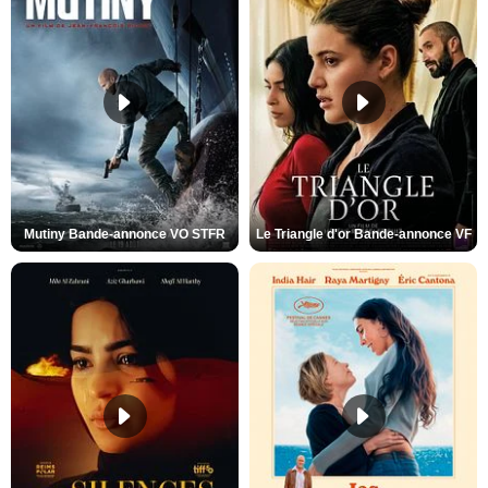
Mutiny Bande-annonce VO STFR
Le Triangle d'or Bande-annonce VF