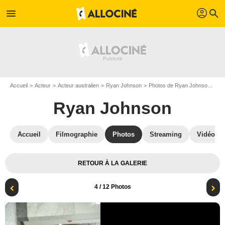
profil
menu
search
Accueil
Acteur
Acteur australien
Ryan Johnson
Photos de Ryan Johnson
Fa
Ryan Johnson
Accueil
Filmographie
Photos
Streaming
Vidéos
RETOUR À LA GALERIE
4
/ 12 Photos