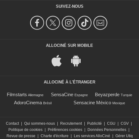
SUIVEZ-NOUS
ALLOCINÉ SUR MOBILE
ALLOCINÉ À L'ÉTRANGER
Filmstarts
SensaCine
Beyazperde
Allemagne
Espagne
Turquie
AdoroCinema
Sensacine México
Brésil
Mexique
Contact
|
Qui sommes-nous
|
Recrutement
|
Publicité
|
CGU
|
CGV
|
Politique de cookies
|
Préférences cookies
|
Données Personnelles
|
Revue de presse
|
Charte d'écriture
|
Les services AlloCiné
|
Gérer Utiq