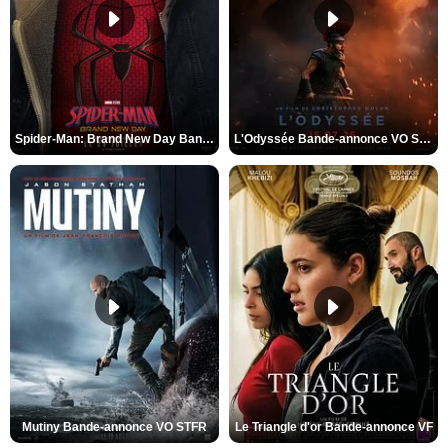
Spider-Man: Brand New Day Bande-annonce VO STFR
L'Odyssée Bande-annonce VO STFR
Mutiny Bande-annonce VO STFR
Le Triangle d'or Bande-annonce VF