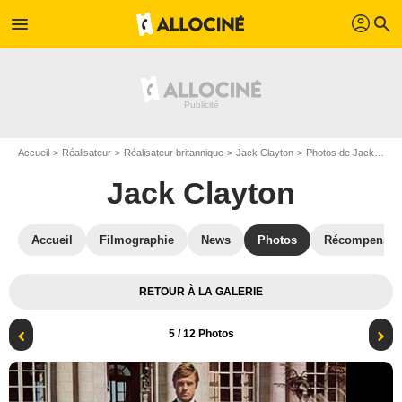
profil
menu
search
Accueil
Réalisateur
Réalisateur britannique
Jack Clayton
Photos de Jack Clayton
Jack Clayton
Accueil
Filmographie
News
Photos
Récompenses
RETOUR À LA GALERIE
5
/ 12 Photos