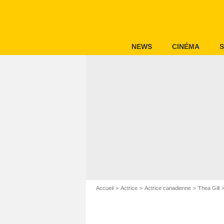
NEWS
CINÉMA
S
Accueil
Actrice
Actrice canadienne
Thea Gill