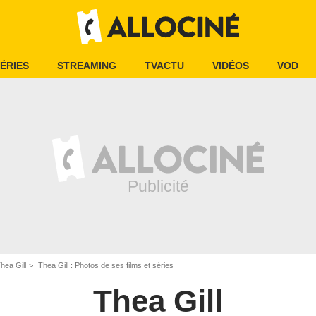
ÉRIES
STREAMING
TVACTU
VIDÉOS
VOD
hea Gill
Thea Gill : Photos de ses films et séries
Thea Gill