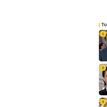
To
1
2
3