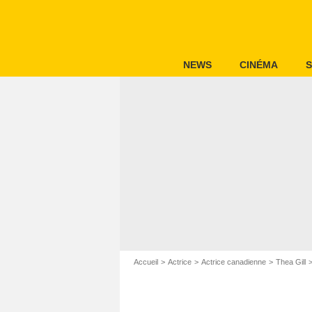
NEWS
CINÉMA
S
Accueil
Actrice
Actrice canadienne
Thea Gill