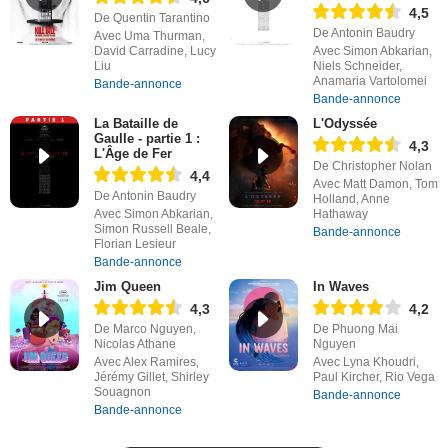
4,5
De Quentin Tarantino
De Antonin Baudry
Avec Uma Thurman,
David Carradine, Lucy
Avec Simon Abkarian,
Liu
Niels Schneider,
Anamaria Vartolomei
Bande-annonce
Bande-annonce
La Bataille de
L'Odyssée
Gaulle - partie 1 :
4,3
L'Âge de Fer
De Christopher Nolan
4,4
Avec Matt Damon, Tom
De Antonin Baudry
Holland, Anne
Avec Simon Abkarian,
Hathaway
Simon Russell Beale,
Bande-annonce
Florian Lesieur
Bande-annonce
Jim Queen
In Waves
4,3
4,2
De Marco Nguyen,
De Phuong Mai
Nicolas Athane
Nguyen
Avec Alex Ramires,
Avec Lyna Khoudri,
Jérémy Gillet, Shirley
Paul Kircher, Rio Vega
Souagnon
Bande-annonce
Bande-annonce