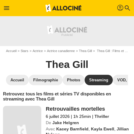
profil
menu
search
Accueil
Stars
Actrice
Actrice canadienne
Thea Gill
Thea Gill : Films et séries online
Thea Gill
Accueil
Filmographie
Photos
Streaming
VOD, DV
Retrouvez tous les films et séries TV disponibles en
streaming avec Thea Gill
Retrouvailles mortelles
6 juillet 2026
|
1h 25min
|
Thriller
De
Jake Helgren
Avec
Kacey Barnfield
,
Kayla Ewell
,
Jillian