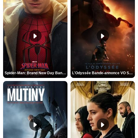
Spider-Man: Brand New Day Bande-annonce VO STFR
L'Odyssée Bande-annonce VO STFR