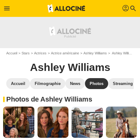
profil
menu
search
Accueil
Stars
Actrices
Actrice américaine
Ashley Williams
Ashley Williams : Photos de ses films et séries
Ashley Williams
Accueil
Filmographie
News
Photos
Streaming
Photos de Ashley Williams