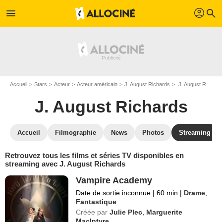
profil
menu
search
Accueil
Stars
Acteur
Acteur américain
J. August Richards
J. August Richards : Films et séries online
J. August Richards
Accueil
Filmographie
News
Photos
Streaming
Retrouvez tous les films et séries TV disponibles en
streaming avec J. August Richards
Vampire Academy
Date de sortie inconnue
|
60 min
|
Drame
,
Fantastique
Créée par
Julie Plec
,
Marguerite
MacIntyre