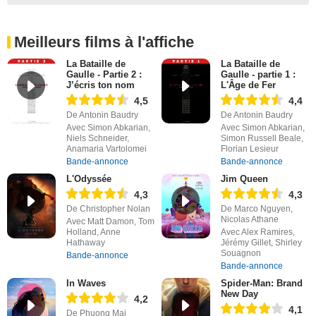
Meilleurs films à l'affiche
La Bataille de
La Bataille de
Gaulle - Partie 2 :
Gaulle - partie 1 :
J’écris ton nom
L'Âge de Fer
4,5
4,4
De Antonin Baudry
De Antonin Baudry
Avec Simon Abkarian,
Avec Simon Abkarian,
Niels Schneider,
Simon Russell Beale,
Anamaria Vartolomei
Florian Lesieur
Bande-annonce
Bande-annonce
L'Odyssée
Jim Queen
4,3
4,3
De Christopher Nolan
De Marco Nguyen,
Nicolas Athane
Avec Matt Damon, Tom
Holland, Anne
Avec Alex Ramires,
Hathaway
Jérémy Gillet, Shirley
Souagnon
Bande-annonce
Bande-annonce
In Waves
Spider-Man: Brand
New Day
4,2
4,1
De Phuong Mai