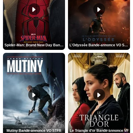
Spider-Man: Brand New Day Bande-annonce VO STFR
L'Odyssée Bande-annonce VO STFR
Mutiny Bande-annonce VO STFR
Le Triangle d'or Bande-annonce VF