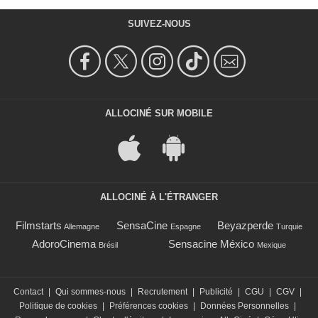
SUIVEZ-NOUS
ALLOCINÉ SUR MOBILE
ALLOCINÉ À L'ÉTRANGER
Filmstarts
SensaCine
Beyazperde
Allemagne
Espagne
Turquie
AdoroCinema
Sensacine México
Brésil
Mexique
Contact
|
Qui sommes-nous
|
Recrutement
|
Publicité
|
CGU
|
CGV
|
Politique de cookies
|
Préférences cookies
|
Données Personnelles
|