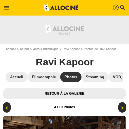
profil
menu
search
Accueil
Acteur
Acteur britannique
Ravi Kapoor
Photos de Ravi Kapoor
Photo 
Ravi Kapoor
Accueil
Filmographie
Photos
Streaming
VOD, DV
RETOUR À LA GALERIE
4
/ 10 Photos