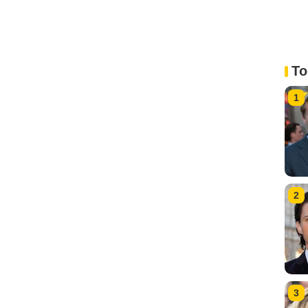
To
1
2
3