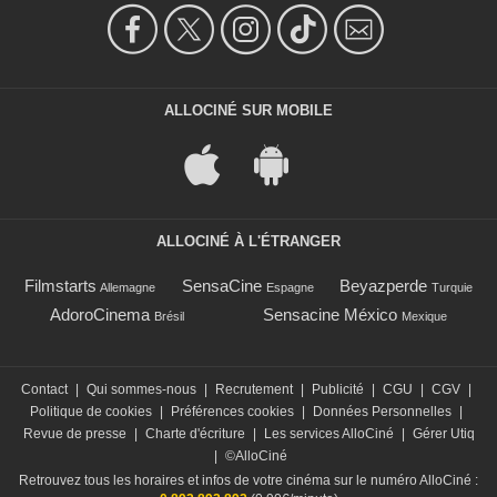
ALLOCINÉ SUR MOBILE
ALLOCINÉ À L'ÉTRANGER
Filmstarts
SensaCine
Beyazperde
Allemagne
Espagne
Turquie
AdoroCinema
Sensacine México
Brésil
Mexique
Contact
|
Qui sommes-nous
|
Recrutement
|
Publicité
|
CGU
|
CGV
|
Politique de cookies
|
Préférences cookies
|
Données Personnelles
|
Revue de presse
|
Charte d'écriture
|
Les services AlloCiné
|
Gérer Utiq
|
©AlloCiné
Retrouvez tous les horaires et infos de votre cinéma sur le numéro AlloCiné :