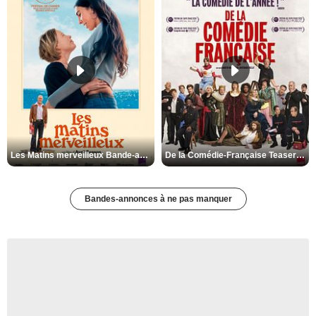
Les Matins merveilleux Bande-annonce VF
De la Comédie-Française Teaser VF
Bandes-annonces à ne pas manquer