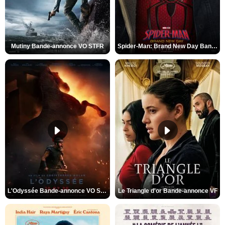
Mutiny Bande-annonce VO STFR
Spider-Man: Brand New Day Bande-annonce VO STFR
L'Odyssée Bande-annonce VO STFR
Le Triangle d'or Bande-annonce VF