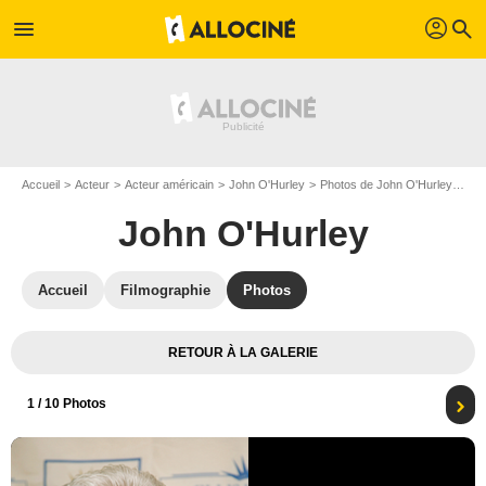
profil
menu
search
Accueil
Acteur
Acteur américain
John O'Hurley
Photos de John O'Hurley
Aff
John O'Hurley
Accueil
Filmographie
Photos
RETOUR À LA GALERIE
1
/ 10 Photos