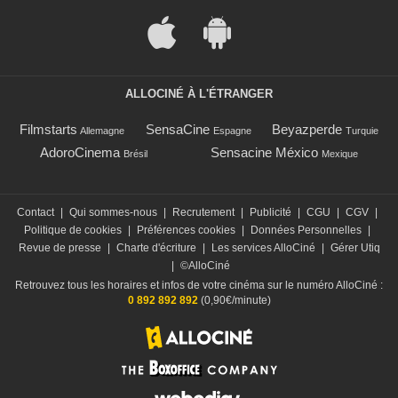
ALLOCINÉ À L'ÉTRANGER
Filmstarts
SensaCine
Beyazperde
Allemagne
Espagne
Turquie
AdoroCinema
Sensacine México
Brésil
Mexique
Contact
|
Qui sommes-nous
|
Recrutement
|
Publicité
|
CGU
|
CGV
|
Politique de cookies
|
Préférences cookies
|
Données Personnelles
|
Revue de presse
|
Charte d'écriture
|
Les services AlloCiné
|
Gérer Utiq
|
©AlloCiné
Retrouvez tous les horaires et infos de votre cinéma sur le numéro AlloCiné :
0 892 892 892
(0,90€/minute)