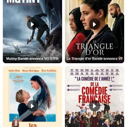
Mutiny Bande-annonce VO STFR
Le Triangle d'or Bande-annonce VF