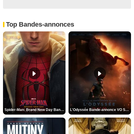
Top Bandes-annonces
Spider-Man: Brand New Day Bande-annonce VO STFR
L'Odyssée Bande-annonce VO STFR