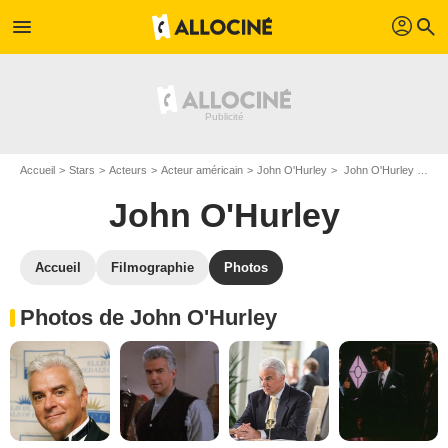
profil
menu
search
Accueil
Stars
Acteurs
Acteur américain
John O'Hurley
John O'Hurley : Photos de ses films et séries
John O'Hurley
Accueil
Filmographie
Photos
Photos de John O'Hurley