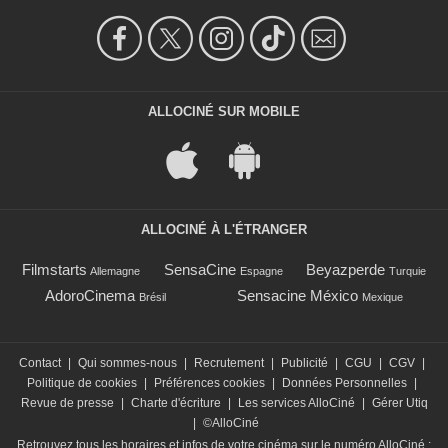
ALLOCINÉ SUR MOBILE
ALLOCINÉ À L'ÉTRANGER
Filmstarts
SensaCine
Beyazperde
Allemagne
Espagne
Turquie
AdoroCinema
Sensacine México
Brésil
Mexique
Contact
|
Qui sommes-nous
|
Recrutement
|
Publicité
|
CGU
|
CGV
|
Politique de cookies
|
Préférences cookies
|
Données Personnelles
|
Revue de presse
|
Charte d'écriture
|
Les services AlloCiné
|
Gérer Utiq
|
©AlloCiné
Retrouvez tous les horaires et infos de votre cinéma sur le numéro AlloCiné :