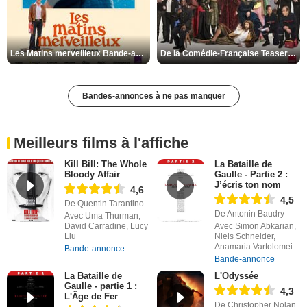
Les Matins merveilleux Bande-annonce VF
De la Comédie-Française Teaser VF
Bandes-annonces à ne pas manquer
Meilleurs films à l'affiche
Kill Bill: The Whole
La Bataille de
Bloody Affair
Gaulle - Partie 2 :
J’écris ton nom
4,6
4,5
De Quentin Tarantino
De Antonin Baudry
Avec Uma Thurman,
David Carradine, Lucy
Avec Simon Abkarian,
Liu
Niels Schneider,
Anamaria Vartolomei
Bande-annonce
Bande-annonce
La Bataille de
L'Odyssée
Gaulle - partie 1 :
4,3
L'Âge de Fer
De Christopher Nolan