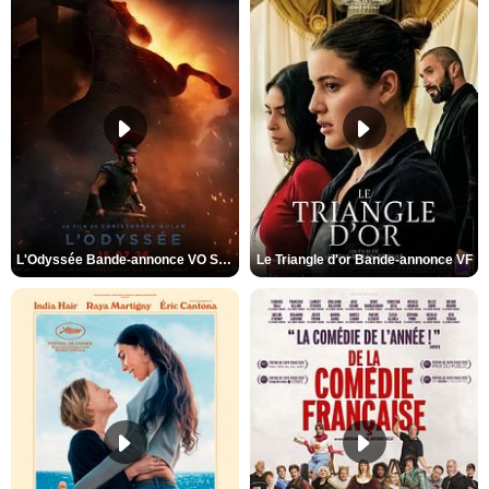
L'Odyssée Bande-annonce VO STFR
Le Triangle d'or Bande-annonce VF