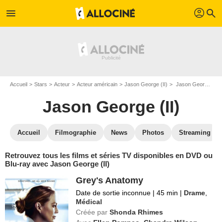
profil
menu
search
Accueil
Stars
Acteur
Acteur américain
Jason George (II)
Jason George (II) : ses Blu-Ray, DVD, VOD, SVOD
Jason George (II)
Accueil
Filmographie
News
Photos
Streaming
Retrouvez tous les films et séries TV disponibles en DVD ou
Blu-ray avec Jason George (II)
Grey's Anatomy
Date de sortie inconnue
|
45 min
|
Drame
,
Médical
Créée par
Shonda Rhimes