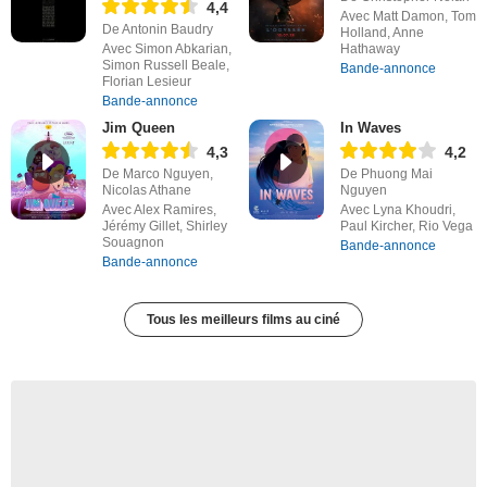
4,4
Avec Matt Damon, Tom
De Antonin Baudry
Holland, Anne
Avec Simon Abkarian,
Hathaway
Simon Russell Beale,
Bande-annonce
Florian Lesieur
Bande-annonce
Jim Queen
In Waves
4,3
4,2
De Marco Nguyen,
De Phuong Mai
Nicolas Athane
Nguyen
Avec Alex Ramires,
Avec Lyna Khoudri,
Jérémy Gillet, Shirley
Paul Kircher, Rio Vega
Souagnon
Bande-annonce
Bande-annonce
Tous les meilleurs films au ciné